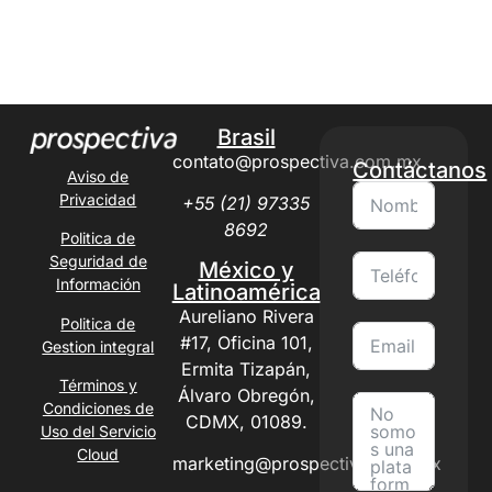
Brasil
contato@prospectiva.com.mx
Contáctanos
Aviso de
Privacidad
+55 (21) 97335
8692
Politica de
Seguridad de
México y
Información
Latinoamérica
Aureliano Rivera
Politica de
#17, Oficina 101,
Gestion integral
Ermita Tizapán,
Términos y
Álvaro Obregón,
Condiciones de
CDMX, 01089.
Uso del Servicio
Cloud
marketing@prospectiva.com.mx