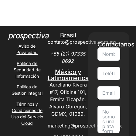
Brasil
contato@prospectiva.com.mx
Contáctanos
Aviso de
Privacidad
+55 (21) 97335
8692
Politica de
Seguridad de
México y
Información
Latinoamérica
Aureliano Rivera
Politica de
#17, Oficina 101,
Gestion integral
Ermita Tizapán,
Términos y
Álvaro Obregón,
Condiciones de
CDMX, 01089.
Uso del Servicio
Cloud
marketing@prospectiva.com.mx