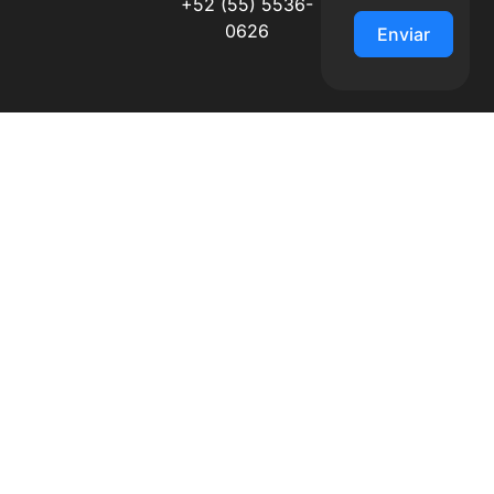
+52 (55) 5536-
0626
Enviar
Alternative: