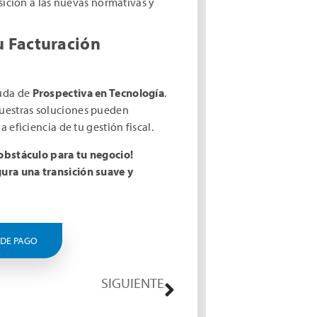
sición a las nuevas normativas y
u Facturación
yuda de
Prospectiva en Tecnología
.
uestras soluciones pueden
 eficiencia de tu gestión fiscal.
 obstáculo para tu negocio!
ura una transición suave y
 DE PAGO
SIGUIENTE
Prórroga en la Aplicación de Sanciones por la No Presentación de Registros de Comprobantes en Paraguay