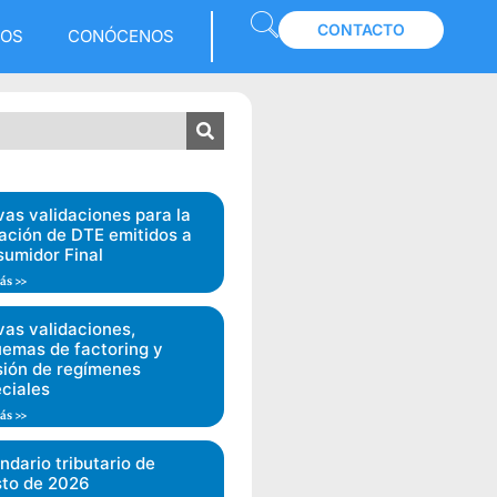
CONTACTO
LOS
CONÓCENOS
as validaciones para la
ación de DTE emitidos a
umidor Final
ás >>
as validaciones,
emas de factoring y
sión de regímenes
ciales
ás >>
ndario tributario de
to de 2026