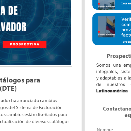
Leer m
Veri
comp
prov
fact
Leer m
Prospect
Somos una empr
integrales, sist
y adaptables a 
atálogos para
de nuestros 
 (DTE)
Latinoamérica
lvador ha anunciado cambios
logos del Sistema de Facturación
Contactano
es
stos cambios están diseñados para
 actualización de diversos catálogos
Nombre