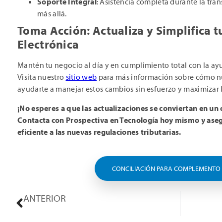
Soporte Integral
: Asistencia completa durante la tran
más allá.
Toma Acción: Actualiza y Simplifica t
Electrónica
Mantén tu negocio al día y en cumplimiento total con la a
Visita nuestro
sitio web
para más información sobre cómo n
ayudarte a manejar estos cambios sin esfuerzo y maximizar la
¡No esperes a que las actualizaciones se conviertan en un
Contacta con Prospectiva en Tecnología hoy mismo y aseg
eficiente a las nuevas regulaciones tributarias.
CONCILIACIÓN PARA COMPLEMENTO
ANTERIOR
Actualización Importante de la SAT Guatemala para Importadores y Auxiliares de la Función Pública Aduanera