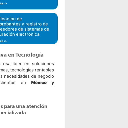
ás >>
ficación de
robantes y registro de
eedores de sistemas de
uración electrónica
ás >>
iva en Tecnología
esa líder en soluciones
emas, tecnologías rentables
las necesidades de negocio
clientes en
México y
s para una atención
pecializada