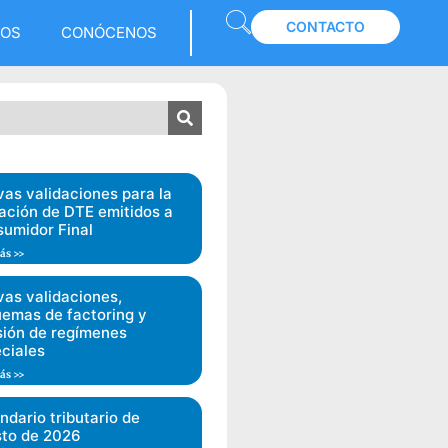
CONTACTO
LOS
CONÓCENOS
as validaciones para la
ación de DTE emitidos a
umidor Final
ás >>
as validaciones,
emas de factoring y
sión de regímenes
ciales
ás >>
ndario tributario de
to de 2026