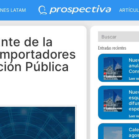
NES LATAM
ARTÍCU
nte de la
Entradas recientes
Importadores
Nuev
ción Pública
anul
Cons
Leer m
Nuev
esqu
difu
espe
Leer m
Cale
agos