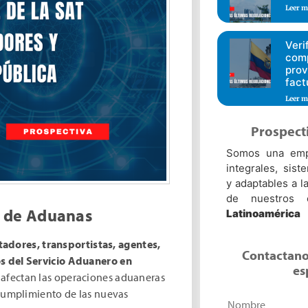
Leer m
Veri
comp
prov
fact
Leer m
Prospect
Somos una empr
integrales, sist
y adaptables a 
de nuestros 
a de Aduanas
Latinoamérica
adores, transportistas, agentes,
Contactano
os del Servicio Aduanero en
es
e afectan las operaciones aduaneras
 cumplimiento de las nuevas
Nombre