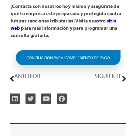
¡Contacta con nosotros hoy mismo y asegúrate de
que tu empresa esté preparada y protegida contra
futuras sanciones tributarias! Visita nuestro
sitio
web
para más información y para programar una
consulta gratuita.
CONCILIACIÓN PARA COMPLEMENTO DE PAGO
ANTERIOR
SIGUIENTE
Nueva Actualización de los Catálogos del Sistema de Facturación en El Salvador
Actualización en el Pago a Cuenta del Impuesto PAIS para Importaciones en Argentina