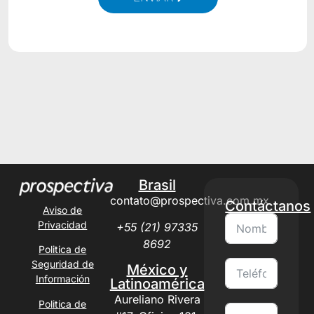
Alternative:
Brasil
contato@prospectiva.com.mx
Contáctanos
Aviso de
Privacidad
+55 (21) 97335
8692
Politica de
Seguridad de
México y
Información
Latinoamérica
Aureliano Rivera
Politica de