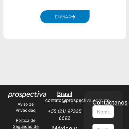
ENVIAR
Alternative:
Brasil
contato@prospectiva.com.mx
Contáctanos
Aviso de
Privacidad
+55 (21) 97335
8692
Politica de
Seguridad de
México y