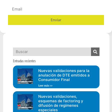
Enviar
Alternative:
Entradas recientes
Nuevas validaciones para la
anulación de DTE emitidos a
Consumidor Final
Leer más >>
Nuevas validaciones,
esquemas de factoring y
difusión de regímenes
especiales