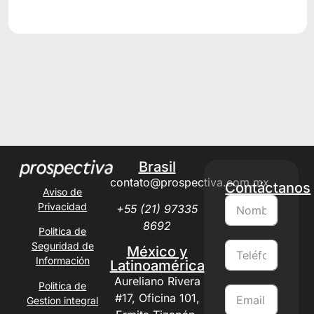
Alternative:
Brasil
contato@prospectiva.com.mx
Contáctanos
Aviso de
Privacidad
+55 (21) 97335
8692
Politica de
Seguridad de
México y
Información
Latinoamérica
Aureliano Rivera
Politica de
#17, Oficina 101,
Gestion integral