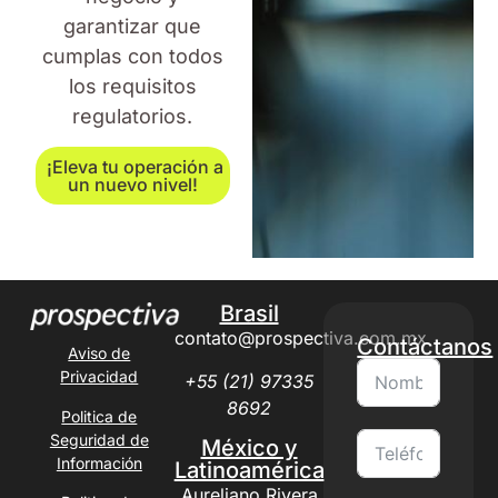
garantizar que
cumplas con todos
los requisitos
regulatorios.
¡Eleva tu operación a
un nuevo nivel!
Brasil
contato@prospectiva.com.mx
Contáctanos
Aviso de
Privacidad
+55 (21) 97335
8692
Politica de
Seguridad de
México y
Información
Latinoamérica
Aureliano Rivera