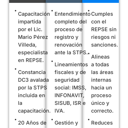
Capacitación
Entendimiento
Cumples
impartida
completo del
con el
por el Lic.
proceso de
REPSE sin
Mario Pérez
registro y
riesgos ni
Villeda,
renovación
sanciones.
especialista
ante la STPS.
Alineas
en REPSE.
Lineamientos
a todas
Constancia
fiscales y de
las áreas
DC3 avalada
seguridad
internas
por la STPS
social: IMSS,
hacia un
incluida en
INFONAVIT,
proceso
la
SISUB, ISR e
único y
capacitación.
IVA.
correcto.
20 Años de
Gestión y
Reduces