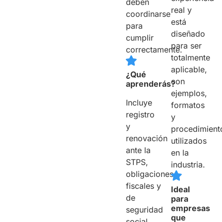
deben
real y
coordinarse
está
para
diseñado
cumplir
para ser
correctamente.
totalmente
aplicable,
¿Qué
con
aprenderás?
ejemplos,
Incluye
formatos
registro
y
y
procedimient
renovación
utilizados
ante la
en la
STPS,
industria.
obligaciones
fiscales y
Ideal
de
para
empresas
seguridad
que
social