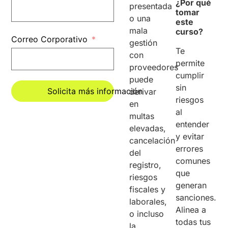
¿Por qué
presentada
tomar
o una
este
mala
curso?
Correo Corporativo
gestión
Te
con
permite
proveedores
cumplir
puede
sin
Solicita más información
derivar
riesgos
en
al
multas
Alternative:
entender
elevadas,
y evitar
cancelación
errores
del
comunes
registro,
que
riesgos
generan
fiscales y
sanciones.
laborales,
Alinea a
o incluso
todas tus
la