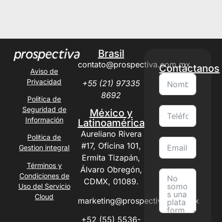
Brasil
contato@prospectiva.com.mx
Contáctanos
Aviso de
Privacidad
+55 (21) 97335
8692
Politica de
Seguridad de
México y
Información
Latinoamérica
Aureliano Rivera
Politica de
#17, Oficina 101,
Gestion integral
Ermita Tizapán,
Términos y
Álvaro Obregón,
Condiciones de
CDMX, 01089.
Uso del Servicio
Cloud
marketing@prospectiva.com.mx
+52 (55) 5536-