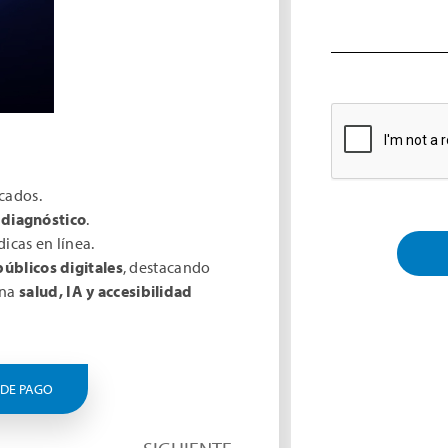
icados.
 diagnóstico
.
icas en línea.
públicos digitales
, destacando
Alternative:
ina
salud, IA y accesibilidad
 DE PAGO