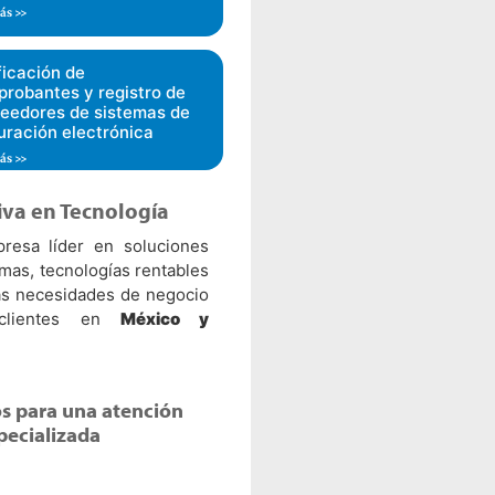
ás >>
ficación de
robantes y registro de
eedores de sistemas de
uración electrónica
ás >>
iva en Tecnología
esa líder en soluciones
emas, tecnologías rentables
las necesidades de negocio
clientes en
México y
s para una atención
pecializada