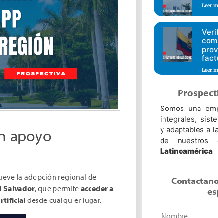
Leer m
Veri
comp
prov
fact
Leer m
Prospect
Somos una empr
integrales, sist
y adaptables a 
on apoyo
de nuestros 
Latinoamérica
eve la adopción regional de
Contactano
l Salvador
, que permite
acceder a
es
tificial
desde cualquier lugar.
Nombre