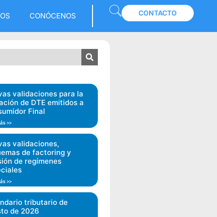
CONTACTO
LOS
CONÓCENOS
as validaciones para la
ación de DTE emitidos a
umidor Final
ás >>
as validaciones,
emas de factoring y
sión de regímenes
ciales
ás >>
ndario tributario de
to de 2026