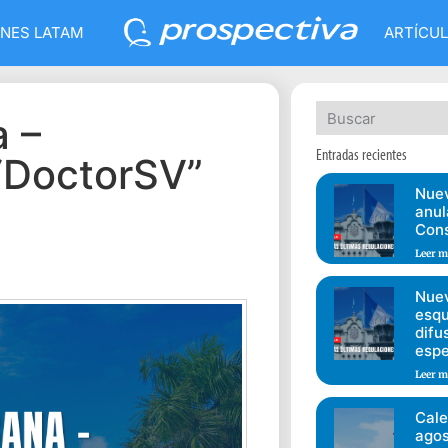
NES LATAM
ARTÍCU
 –
Entradas recientes
“DoctorSV”
Nuev
anul
Cons
Leer m
Nuev
esqu
difu
espe
Leer m
Cale
agos