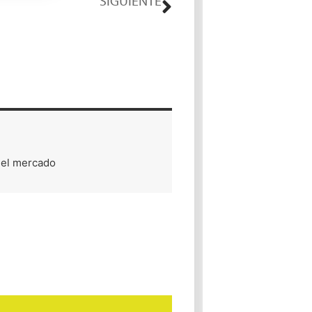
SIGUIENTE
Cambios en los CFDI de Nómina 2026 Declaración Anual 2025 para empresas
 el mercado