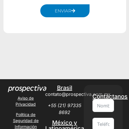
ENVIAR
Alternative:
Brasil
contato@prospectiva.com.mx
Contáctanos
Aviso de
Privacidad
+55 (21) 97335
8692
Politica de
Seguridad de
México y
Información
Latinoamérica