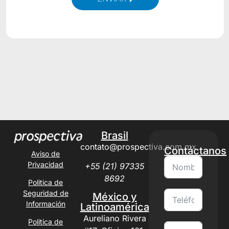
Alternative:
Brasil
contato@prospectiva.com.mx
Contáctanos
Aviso de
Privacidad
+55 (21) 97335
8692
Politica de
Seguridad de
México y
Información
Latinoamérica
Aureliano Rivera
Politica de