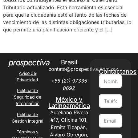
Tributario actualizado. Esta herramienta es esencial
para que la ciudadanía esté al tanto de las fechas de
vencimiento de las distintas obligaciones tributarias, lo
que permite una planificación eficiente y el […]
Next
→
Brasil
contato@prospectiva.com.mx
Contáctanos
Aviso de
Privacidad
+55 (21) 97335
8692
Politica de
Seguridad de
México y
Información
Latinoamérica
Aureliano Rivera
Politica de
#17, Oficina 101,
Gestion integral
Ermita Tizapán,
Términos y
Álvaro Obregón,