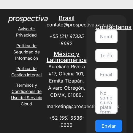
Brasil
contato@prospectiva.com.mx
Contáctanos
Aviso de
Privacidad
+55 (21) 97335
8692
Politica de
Seguridad de
México y
Información
Latinoamérica
Aureliano Rivera
Politica de
#17, Oficina 101,
Gestion integral
Ermita Tizapán,
Términos y
Álvaro Obregón,
Condiciones de
CDMX, 01089.
Uso del Servicio
Cloud
marketing@prospectiva.com.mx
+52 (55) 5536-
0626
Enviar