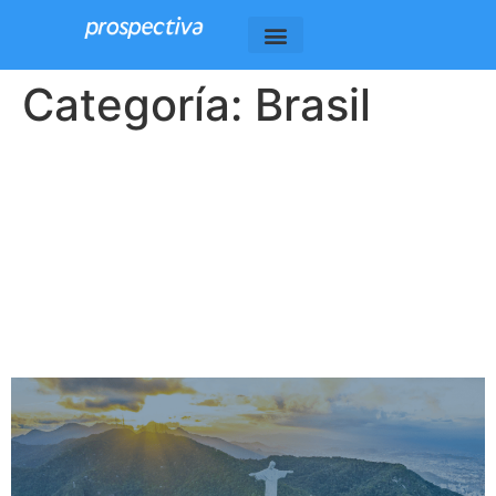
Categoría:
Brasil
Calendario oficial para la
emisión obligatoria de
documentos fiscales
electrónicos adaptados a la
RTC